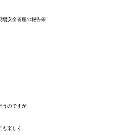
現場安全管理の報告等
！
。
行うのですが
。
ても楽しく、