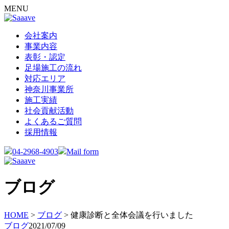
MENU
会社案内
事業内容
表彰・認定
足場施工の流れ
対応エリア
神奈川事業所
施工実績
社会貢献活動
よくあるご質問
採用情報
04-2968-4903
Mail form
ブログ
HOME
>
ブログ
>
健康診断と全体会議を行いました
ブログ
2021/07/09